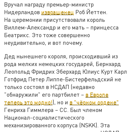
Вручал награду премьер-министр
Нидерландов
извращенец
Роб Йеттен.
На церемонии присутствовали король
Виллем-Александр и его мать – принцесса
Беатрикс. Это тоже совершенно
неудивительно, и вот почему.
Дед нынешнего короля, происходивший из
рода мелких немецких государей, Бернхард
Леопольд Фридрих Эберхард Юлиус Курт Карл
Готфрид Петер Липпе-Бистерфельдский не
только состоял в НСДАП (недавно
"обнаружили" его партбилет –
в Европе
теперь это модно!
), но и
в "чёрном ордене"
Генриха Гиммлера – СС. Был членом
Национал-социалистического
механизированного корпуса (NSKK). Эта