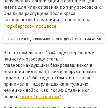
полувоенная организация в составе НСДАП
имела для членов звания по типу эсэсовских.
Она была распущена после краха
гитлеровской Германии и запрещена на
Нюрнбергском процессе
.
ПРИНЦ БЕРНХАРД ЛИППЕ-БИСТЕРФЕЛЬДСКИЙ. ФОТО: E-NEWS.SU
Это не помешало в 1944 году вчерашнему
нацисту и эсэсовцу стать…
главнокомандующим базировавшимися в
Британии нидерландскими вооружёнными
силами, а в 1945 году в этом качестве он
принимал в Нидерландах капитуляцию…
немецких войск. Как Иосиф Сталин мог
верить
таким "союзникам"
?
Ну и, конечно, после войны принц Бернхард