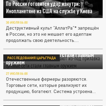
По России готовится удар изнутри:
Инопланетяне из США на службе у Киева
30 ИЮЛЯ 06:00
Деструктивный культ "АллатРа"* запрещён
в России, но это не мешает его адептам
продолжать свою деятельность....
Русскую экономику уничтожают "из-под
прилавка": Торговые сети стали главным
РАССЛЕДОВАНИЯ ЦАРЬГРАДА
оружием
27 ИЮЛЯ 06:00
Отечественные фермеры разоряются.
Торговые сети, которые реализуют их
продукцию, богатеют. Система устроена...
"Молдавские яблочки" убивают русских: