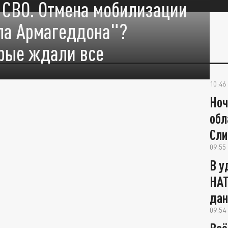
б СВО. Отмена мобилизации
ла Армагеддона"?
орые ждали все
10:46
Ноч
обл
Сли
09:55
В у
НАТ
да
09:54
Всё