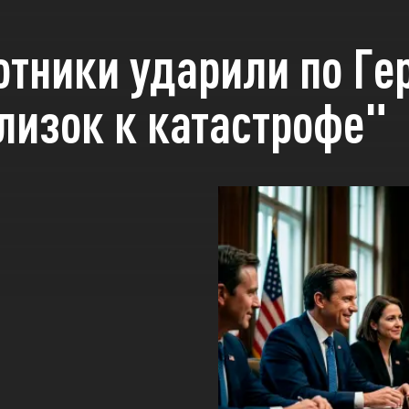
отники ударили по Г
лизок к катастрофе"