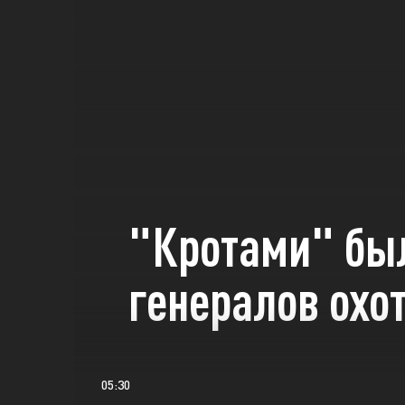
"Кротами" был
генералов охо
05:30