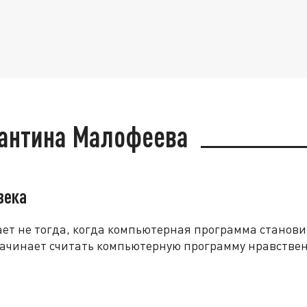
тантина Малофеева
века
С
к
т не тогда, когда компьютерная программа становит
р
 начинает считать компьютерную программу нравстве