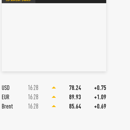
07 Августа 11:00
Главное в иноСМИ 7 августа: 
USD
16:28
78.24
+0.75
Москву и Киев. Украинца схва
EUR
16:28
89.93
+1.09
шпионаж. Штаты просят верну
Brent
16:28
85.64
+0.69