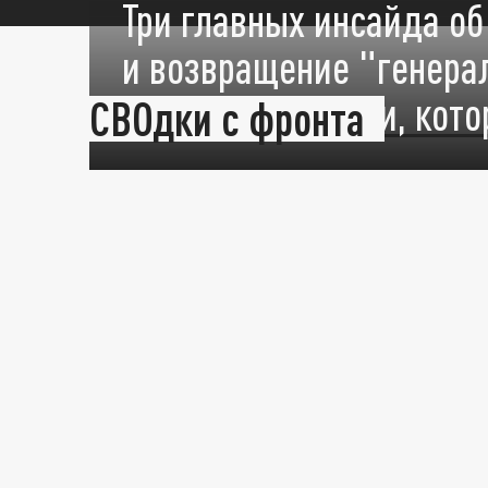
Три главных инсайда о
и возвращение "генера
Отличные новости, кот
СВОдки с фронта