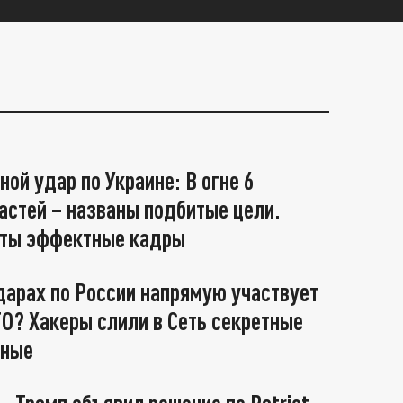
ной удар по Украине: В огне 6
астей – названы подбитые цели.
ты эффектные кадры
дарах по России напрямую участвует
О? Хакеры слили в Сеть секретные
нные
 - Трамп объявил решение по Patriot