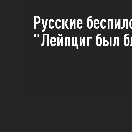
Русские беспил
"Лейпциг был б