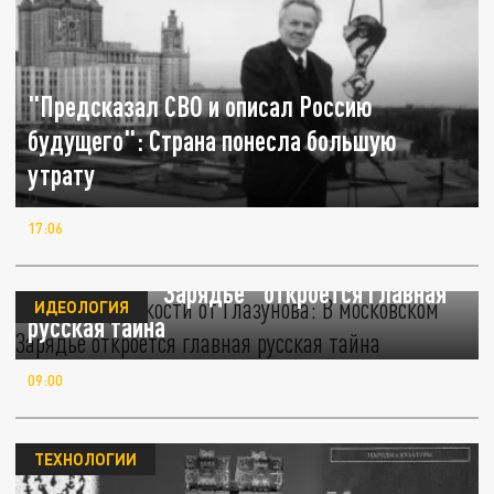
"Предсказал СВО и описал Россию
будущего": Страна понесла большую
утрату
17:06
Учебник русскости от Глазунова: В
московском "Зарядье" откроется главная
ИДЕОЛОГИЯ
русская тайна
09:00
ТЕХНОЛОГИИ