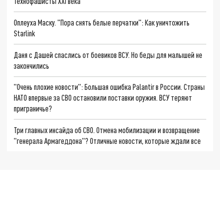
Технофашисты XXI века
Оплеуха Маску. "Пора снять белые перчатки": Как уничтожить
Starlink
Даня с Дашей спаслись от боевиков ВСУ. Но беды для малышей не
закончились
"Очень плохие новости": Большая ошибка Palantir в России. Страны
НАТО впервые за СВО остановили поставки оружия. ВСУ теряют
приграничье?
Три главных инсайда об СВО. Отмена мобилизации и возвращение
"генерала Армагеддона"? Отличные новости, которые ждали все