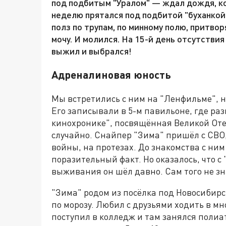
под подбитым "Уралом" — ждал дождя, ко
неделю прятался под подбитой "буханко
полз по трупам, по минному полю, притво
мочу. И молился. На 15-й день отсутствия
выжил и выбрался!
Адреналиновая юность
Мы встретились с ним на "Ленфильме", н
Его записывали в 5-м павильоне, где ра
кинохронике", посвящённая Великой Оте
случайно. Снайпер "Зима" пришёл с СВО,
войны, на протезах. До знакомства с ним 
поразительный факт. Но оказалось, что с 
выживания он шёл давно. Сам того не зн
"Зима" родом из посёлка под Новосибирс
по морозу. Любил с друзьями ходить в м
поступил в колледж и там занялся поли