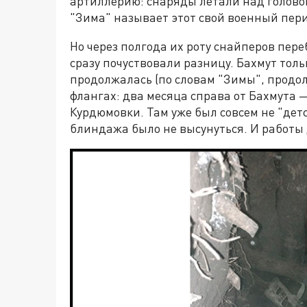
артиллерию: снаряды летали над головой
"Зима" называет этот свой военный пери
Но через полгода их роту снайперов пер
сразу почуствовали разницу. Бахмут тольк
продолжалась (по словам "Зимы", продол
флангах: два месяца справа от Бахмута 
Курдюмовки. Там уже был совсем не "детс
блиндажа было не высунуться. И работы 