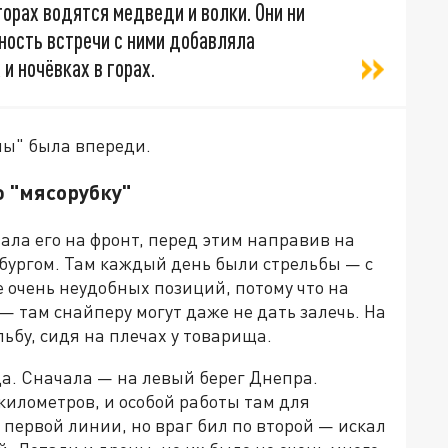
горах водятся медведи и волки. Они ни
жность встречи с ними добавляла
и ночёвках в горах.
мы" была впереди.
ю "мясорубку"
ала его на фронт, перед этим направив на
бургом. Там каждый день были стрельбы — с
е очень неудобных позиций, потому что на
— там снайперу могут даже не дать залечь. На
ьбу, сидя на плечах у товарища.
да. Сначала — на левый берег Днепра.
километров, и особой работы там для
 первой линии, но враг бил по второй — искал