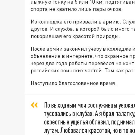
лыжную гонку на 5 или 10 км, подтягиван
спорта не хватило лишь пары очков.
Из колледжа его призвали в армию. Служ
другое. И служба, в которой было много т
покорившая его красотой природы.
После армии закончил учёбу в колледже 
объявление в интернете, что охранное п
через два года работы перевёлся на кон
российских воинских частей. Там как раз
Наступило благословенное время.
По выходным мои сослуживцы уезжал
тусовались в клубах. А я брал палатку
окрестные ущелья облазил, поднимал
лугам. Любовался красотой, но в то ж