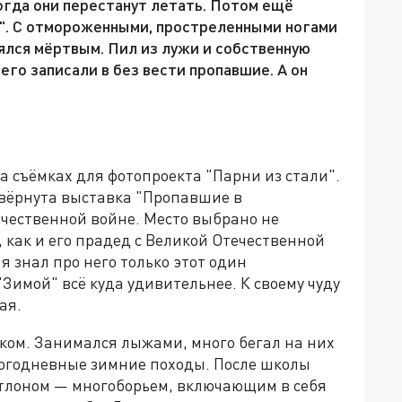
гда они перестанут летать. Потом ещё
й". С отмороженными, простреленными ногами
рялся мёртвым. Пил из лужи и собственную
 его записали в без вести пропавшие. А он
а съёмках для фотопроекта "Парни из стали".
звёрнута выставка "Пропавшие в
чественной войне. Место выбрано не
 как и его прадед с Великой Отечественной
я знал про него только этот один
"Зимой" всё куда удивительнее. К своему чуду
ая.
ком. Занимался лыжами, много бегал на них
ногодневные зимние походы. После школы
атлоном — многоборьем, включающим в себя