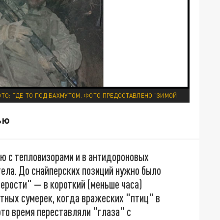
ТО: ГДЕ-ТО ПОД БАХМУТОМ. ФОТО ПРЕДОСТАВЛЕНО "ЗИМОЙ"
ью
ью с тепловизорами и в антидороновых
тела. До снайперских позиций нужно было
серости" — в короткий (меньше часа)
тных сумерек, когда вражеских "птиц" в
это время переставляли "глаза" с