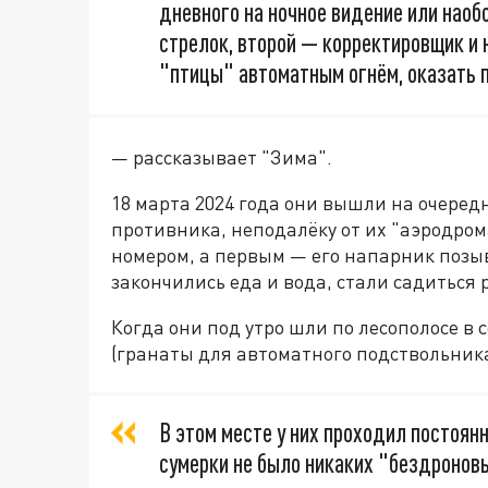
дневного на ночное видение или наоб
стрелок, второй — корректировщик и
"птицы" автоматным огнём, оказать п
— рассказывает "Зима".
18 марта 2024 года они вышли на очередн
противника, неподалёку от их "аэродром
номером, а первым — его напарник позыв
закончились еда и вода, стали садиться
Когда они под утро шли по лесополосе в 
(гранаты для автоматного подствольника
В этом месте у них проходил постоян
сумерки не было никаких "бездроновы