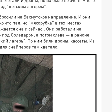
. Летали и дроны, но их было не очень много.
од "детским лагерем".
ебросили на Бахмутское направление. И они
о что пал, но "мясорубка" в тех местах
жается она и сейчас). Они работали на
— под Соледаром, а потом слева — в районе
кий лагерь". По ним били дроны, кассеты. Из
для снайперов там хватало.