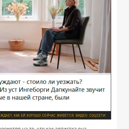
УЖДАЕТ, КАК ЕЙ ХОРОШО СЕЙЧАС ЖИВЁТСЯ. ВИДЕО: СОЦСЕТИ
есмотря на то, что как артистка она