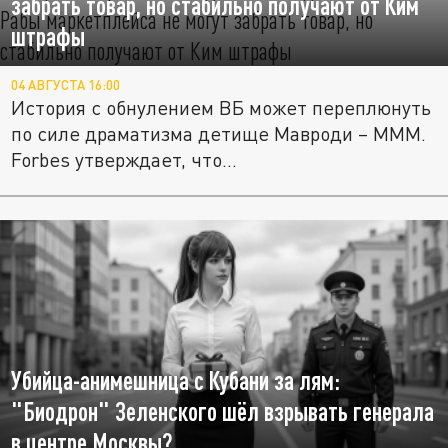
забрать товар, но стабильно получают от Ким
штрафы
04 АВГУСТА 16:00
История с обнулением ВБ может переплюнуть
по силе драматизма детище Мавроди – МММ.
Forbes утверждает, что...
Убийца-анимешница с Кубани за лям:
"Биодрон" Зеленского шёл взрывать генерала
в центре Москвы?