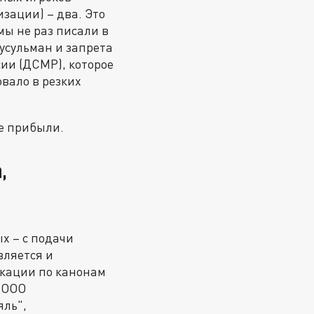
зации) – два. Это
мы не раз писали в
усульман и запрета
сии (ДСМР), которое
вало в резких
ие прибыли.
,
х – с подачи
вляется и
кации по канонам
ь ООО
ль",