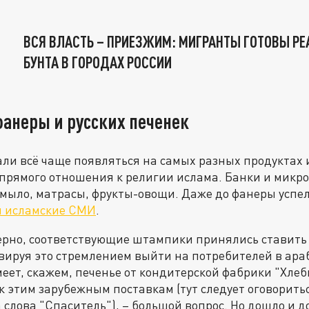
ВСЯ ВЛАСТЬ – ПРИЕЗЖИМ: МИГРАНТЫ ГОТОВЫ РЕ
БУНТА В ГОРОДАХ РОССИИ
фанеры и русских печенек
али всё чаще появляться на самых разных продуктах 
прямого отношения к религии ислама. Банки и микро
 мыло, матрасы, фрукты-овощи. Даже до фанеры успел
и исламские СМИ
.
ерно, соответствующие штампики принялись ставить 
ируя это стремлением выйти на потребителей в араб
еет, скажем, печенье от кондитерской фабрики "Хлеб
к этим зарубежным поставкам (тут следует оговориться
слова "Спаситель"), – большой вопрос. Но дошло и до