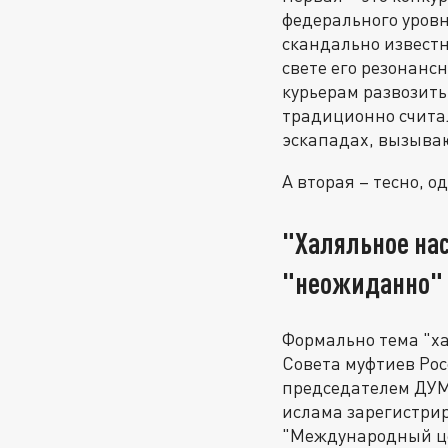
федерального уровн
скандально известн
свете его резонан
курьерам развозить
традиционно считал
эскападах, вызыва
А вторая – тесно, 
"Халяльное нас
"неожиданно"
Формально тема "ха
Совета муфтиев Рос
председателем ДУМ
ислама зарегистрир
"Международный це