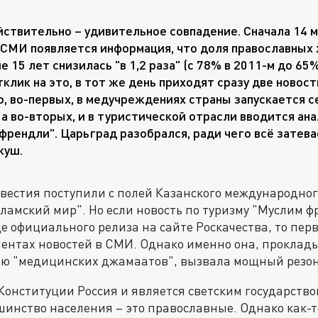
йствительно – удивительное совпадение. Сначала 14 м
СМИ появляется информация, что доля православных
 15 лет снизилась "в 1,2 раза" (с 78% в 2011-м до 65%
тклик на это, в тот же день приходят сразу две новос
то, во-первых, в медучреждениях страны запускается 
, а во-вторых, и в туристической отрасли вводится а
френдли". Царьград разобрался, ради чего всё затева
куш.
вестия поступили с полей Казанского международног
сламский мир". Но если новость по туризму "Муслим 
е официального релиза на сайте Роскачества, то пер
ентах новостей в СМИ. Однако именно она, проклады
ию "медицинских джамаатов", вызвала мощный резон
 Конституции Россия и является светским государство
инство населения – это православные. Однако как-т