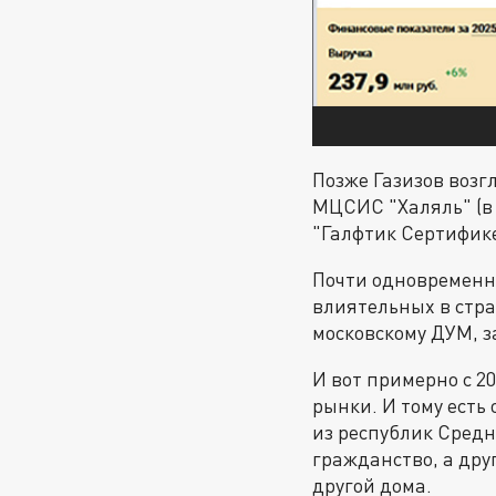
Позже Газизов возг
МЦСИС "Халяль" (в 
"Галфтик Сертифике
Почти одновременн
влиятельных в стра
московскому ДУМ, з
И вот примерно с 2
рынки. И тому есть
из республик Средн
гражданство, а дру
другой дома.