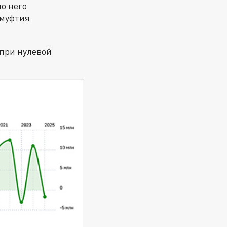
о него
 муфтия
 при нулевой