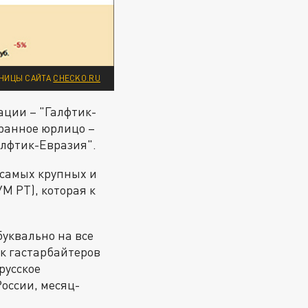
НИЦЫ САЙТА
CHECKO.RU
ации – "Галфтик-
транное юрлицо –
алфтик-Евразия".
 самых крупных и
М РТ), которая к
буквально на все
ок гастарбайтеров
русское
России, месяц-