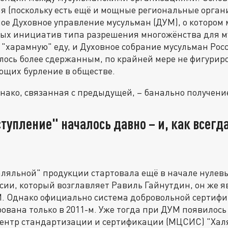
я (поскольку есть ещё и мощные региональные органи
ое Духовное управление мусульман (ДУМ), о котором 
сных инициатив типа разрешения многожёнства для м
 "харамную" еду, и Духовное собрание мусульман Рос
ось более сдержанным, по крайней мере не фигуриро
ющих бурление в обществе.
однако, связанная с предыдущей, – банально получен
тупление" началось давно – и, как всегда
ляльной" продукции стартовала ещё в начале нулевы
сии, который возглавляет Равиль Гайнутдин, он же я
. Однако официально система добровольной сертифи
ована только в 2011-м. Уже тогда при ДУМ появилос
нтр стандартизации и сертификации (МЦСИС) "Халя