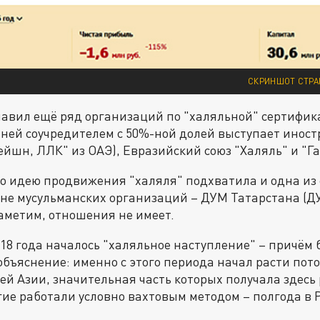
СКРИНШОТ СТРА
лавил ещё ряд организаций по "халяльной" сертифик
ней соучредителем с 50%-ной долей выступает инос
йшн, ЛЛК" из ОАЭ), Евразийский союз "Халяль" и "Г
о идею продвижения "халяля" подхватила и одна из
не мусульманских организаций – ДУМ Татарстана (ДУ
аметим, отношения не имеет.
018 года началось "халяльное наступление" – причём 
 объяснение: именно с этого периода начал расти пот
ей Азии, значительная часть которых получала здесь 
гие работали условно вахтовым методом – полгода в 