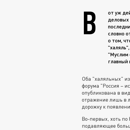
В
от уж де
деловых 
последние
словно о
о том, ч
"халяль"
"Муслим 
главный 
Оба "халяльных" из
форума "Россия – и
опубликована в вид
отражение лишь в л
дорожку к появлен
Во-первых, хоть по
подавляющее больш