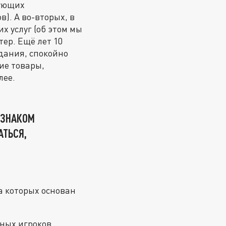
дующих
в). А во-вторых, в
х услуг (об этом мы
ер. Ещё лет 10
едания, спокойно
ие товары,
лее.
 ЗНАКОМ
АТЬСЯ,
а которых основан
ных игроков