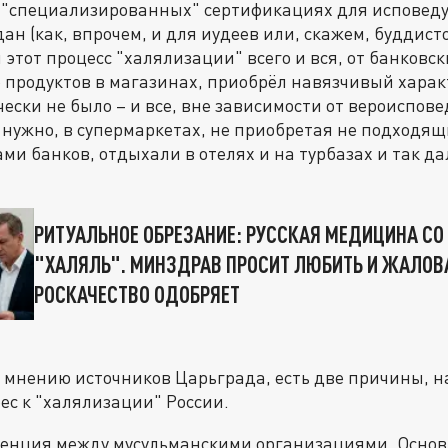
о "специализированных" сертификациях для испове
н (как, впрочем, и для иудеев или, скажем, буддисто
этот процесс "халялизации" всего и вся, от банковски
 продуктов в магазинах, приобрёл навязчивый характ
чески не было – и все, вне зависимости от вероиспов
м нужно, в супермаркетах, не приобретая не подходящ
ми банков, отдыхали в отелях и на турбазах и так да
РИТУАЛЬНОЕ ОБРЕЗАНИЕ: РУССКАЯ МЕДИЦИНА СО
"ХАЛЯЛЬ". МИНЗДРАВ ПРОСИТ ЛЮБИТЬ И ЖАЛОВ
РОСКАЧЕСТВО ОДОБРЯЕТ
о мнению источников Царьграда, есть две причины, н
с к "халялизации" России.
уренция между мусульманскими организациями. Основ