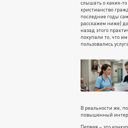
слышать о каких-т
христианство гражда
последние годы сам 
расскажем ниже) до
назад этого практи
покупали то, что и
пользовались услуга
В реальности же, п
повышенный интере
Первая – это конк