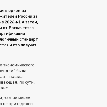
ая в одном из
 жителей России за
 в 2026-м). А затем,
ти от Роскачества –
сертификация
налогичный стандарт
ется и кто получит
о экономического
френдли" была
вая – нашла
вающая, по сути,
анс.
м, тем не менее
о не приходилось