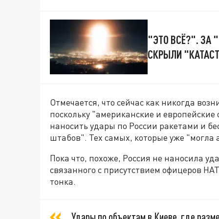
"ЭТО ВСЁ?". ЗА
СКРЫЛИ "КАТАСТ
Отмечается, что сейчас как никогда воз
поскольку "американские и европейски
наносить удары по России ракетами и б
штабов". Тех самых, которые уже "могла 
Пока что, похоже, Россия не наносила уд
связанного с присутствием офицеров НАТ
тонка.
Удары по объектам в Киеве, где раз