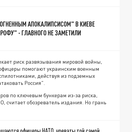
 "ОГНЕННЫМ АПОКАЛИПСИСОМ" В КИЕВЕ
РОФУ" - ГЛАВНОГО НЕ ЗАМЕТИЛИ
никает риск развязывания мировой войны,
е офицеры помогают украинским военным
еспилотниками, действуя из подземных
атаковать Россия".
аров по ключевым бункерам из-за риска,
О, считает обозреватель издания. Но грань
мещаются офицеры НАТО, чреваты той самой