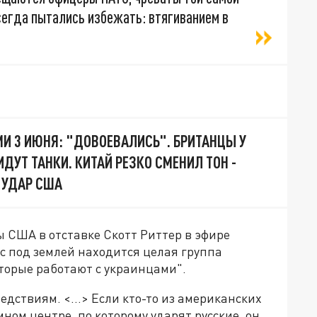
сегда пытались избежать: втягиванием в
МИ 3 ИЮНЯ: "ДОВОЕВАЛИСЬ". БРИТАНЦЫ У
ИДУТ ТАНКИ. КИТАЙ РЕЗКО СМЕНИЛ ТОН -
 УДАР США
 США в отставке Скотт Риттер в эфире
ас под землей находится целая группа
торые работают с украинцами".
едствиям. <…> Если кто-то из американских
ном центре, по которому ударят русские, он