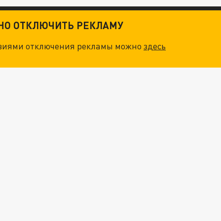
ТНО ОТКЛЮЧИТЬ РЕКЛАМУ
овиями отключения рекламы можно
здесь
ОСКВЫ: НА ГЕНЕРАЛОВ ОХОТЯТСЯ "ЖИВЫЕ ДРОНЫ"
. НО БЕДЫ ДЛЯ МАЛЫШЕЙ НЕ ЗАКОНЧИЛИСЬ
О ИРАНСКОМУ СУДНУ НА КАСПИИ РАСКРЫТА
"ОЧЕНЬ ПЛОХИЕ НОВОСТИ": БОЛЬШАЯ ОШИБКА PALANTIR В РОССИИ. СТРАНЫ НАТО ВПЕРВЫЕ ЗА СВО ОСТАНОВИЛИ ПОСТАВКИ ОРУЖИЯ. ВСУ ТЕРЯЮТ ПРИГРАНИЧЬЕ?