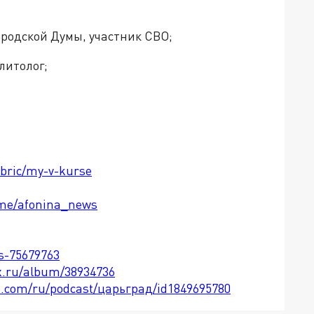
ородской Думы, участник СВО;
литолог;
ubric/my-v-kurse
t.me/afonina_news
ts-75679763
x.ru/album/38934736
le.com/ru/podcast/царьград/id1849695780