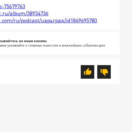
ts-75679763
x.ru/album/38934736
le.com/ru/podcast/царьград/id1849695780
сывайтесь на наши каналы
ыми узнавайте о главных новостях и важнейших событиях дня.