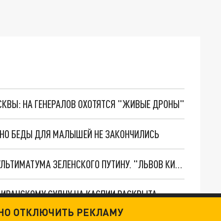
ОСКВЫ: НА ГЕНЕРАЛОВ ОХОТЯТСЯ "ЖИВЫЕ ДРОНЫ"
. НО БЕДЫ ДЛЯ МАЛЫШЕЙ НЕ ЗАКОНЧИЛИСЬ
НОВОЕ МАСШТАБНЕЙШЕЕ НАСТУПЛЕНИЕ. ТРИ УЛЬТИМАТУМА ЗЕЛЕНСКОГО ПУТИНУ. "ЛЬВОВ КИМА" ПОСТАВЯТ НА ПВО? ГЛОБАЛЬНЫЙ ПРОРЫВ ПОД ЗАПОРОЖЬЕМ
О ИРАНСКОМУ СУДНУ НА КАСПИИ РАСКРЫТА
ТНО ОТКЛЮЧИТЬ РЕКЛАМУ