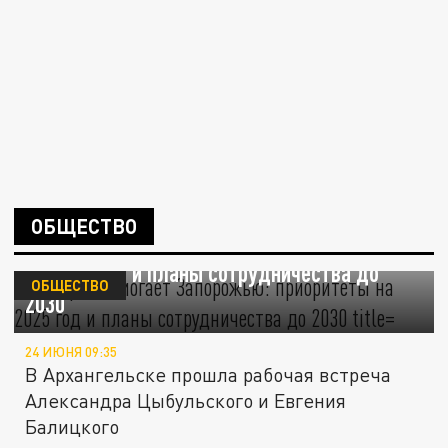
ОБЩЕСТВО
Поморье помогает Запорожью: приоритеты
на 2025 год и планы сотрудничества до
ОБЩЕСТВО
2030
24 ИЮНЯ 09:35
В Архангельске прошла рабочая встреча
Александра Цыбульского и Евгения
Балицкого