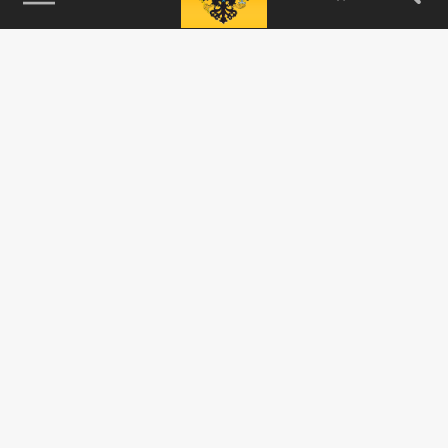
115093, г. Москва, переулок Партийный,
д.1, к.57, стр.3, эт.1, пом.I, ком.45