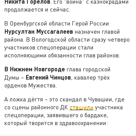
Никита Горелов
. Его "война" с казнокрадами
продолжается и сейчас.
В Оренбургской области Герой России
Нурсултан Муссагалеев
назначен главой
района. В Вологодской области сразу четверо
участников спецоперации стали
исполняющими обязанности глав районов.
В Нижнем Новгороде
глава городской
Евгений Чинцов
Думы
–
, кавалер трёх
орденов Мужества.
А ложка дёгтя
–
это скандал в Чувашии, где
со сцены районного ДК
стащили
участника
спецоперации, заявившего о бардаке,
который творится в здравоохранении: