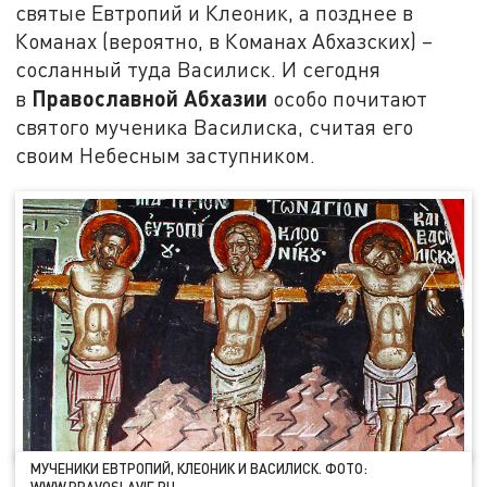
святые Евтропий и Клеоник, а позднее в
Команах (вероятно, в Команах Абхазских) –
сосланный туда Василиск. И сегодня
Православной Абхазии
в
особо почитают
святого мученика Василиска, считая его
своим Небесным заступником.
МУЧЕНИКИ ЕВТРОПИЙ, КЛЕОНИК И ВАСИЛИСК. ФОТО:
WWW.PRAVOSLAVIE.RU