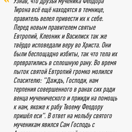
Узнав, что друзья мученика Феодора
Тирона всё ещё находятся в темнице,
правитель велел привести их к себе.
Перед новым правителем святые
Евтропий, Клеоник и Василиск так же
твёрдо исповедали веру во Христа. Они
были беспощадно избиты, так что тела их
превратились в сплошную рану. Во время
пыток святой Евтропий громко молился
Спасителю: "Даждь, Господи, нам
терпения совершенного в ранах сих ради
венца мученического и прииди на помощь
к нам, якоже к рабу Твоему Феодору
пришёл еси". В ответ на мольбу святого
мученикам явился Сам Господь с