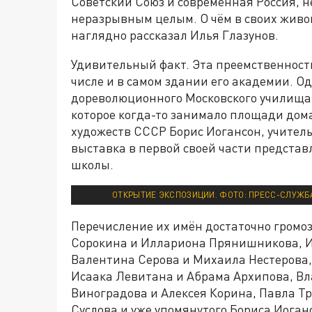
Советский Союз и современная Россия, н
неразрывным целым. О чём в своих живоп
наглядно рассказал Илья Глазунов.
Удивительный факт. Эта преемственность
числе и в самом здании его академии. О
дореволюционного Московского училища ж
которое когда-то занимало площади до
художеств СССР Борис Иогансон, учител
выставка в первой своей части предста
школы.
ОТКРЫТИЕ ЭКСПОЗИЦИИ. ФОТО: ПРЕСС-СЛУЖБА
Перечисление их имён достаточно громоз
Сорокина и Иллариона Прянишникова, 
Валентина Серова и Михаила Нестерова,
Исаака Левитана и Абрама Архипова, Вл
Виноградова и Алексея Корина, Павла Т
Суслова и уже упомянутого Бориса Иоган