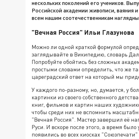
нескольких поколений его учеников. Вып
Российской академии живописи, ваяния и
всем нашим соотечественникам наглядный
"Вечная Россия" Ильи Глазунова
Можно ли одной краткой формулой опреде
заглядывайте в Википедию, словарь Дал
Попробуйте обойтись без сложных академ
простыми словами определить, что же так
цареградский ответ на который мы приде
У каждого по-разному, но, думается, у б
картинки из своего собственного детства.
книг, фильмов и картин наших художнико
чтобы среди них не вспомнить масштабно
"Вечная Россия". Мастер завершил её на
Руси. И вскоре после этого, а время был
появились во всех киосках "Союзпечат