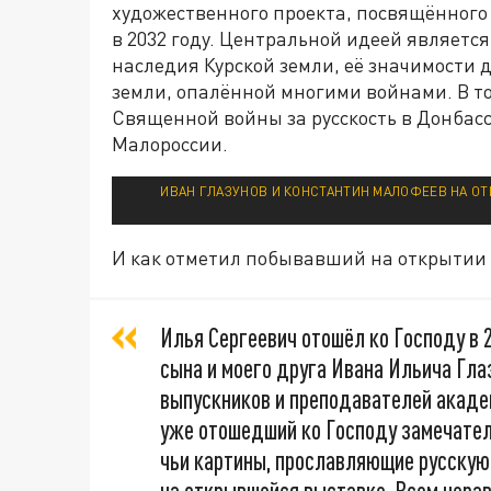
художественного проекта, посвящённого
в 2032 году. Центральной идеей являетс
наследия Курской земли, её значимости 
земли, опалённой многими войнами. В т
Священной войны за русскость в Донбас
Малороссии.
ИВАН ГЛАЗУНОВ И КОНСТАНТИН МАЛОФЕЕВ НА ОТ
И как отметил побывавший на открытии
Илья Сергеевич отошёл ко Господу в 2
сына и моего друга Ивана Ильича Гла
выпускников и преподавателей акаде
уже отошедший ко Господу замечате
чьи картины, прославляющие русскую
на открывшейся выставке. Всем нер