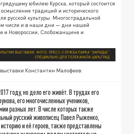
 грядущему юбилею Курска, который состоится
я осмысление традиций и исторического
для русской культуры. Многострадальной
ом числе и в наши дни — дни нашей
се и Новороссии, Слобожанщине и
КРЫТИИ ВЫСТАВКИ. ФОТО: ПРЕСС-СЛУЖБА ПАРКА "ЗАРЯДЬЕ"
СПЕЦИАЛЬНО ДЛЯ ТЕЛЕКАНАЛА ЦАРЬГРАД
 выставки Константин Малофеев:
017 году, но дело его живёт. В трудах его
зунова, его многочисленных учеников,
мии разных лет. В числе которых также
льный русский живописец Павел Рыженко,
 историю и её героев, также представлены
авнодушным русским людям настоятельно