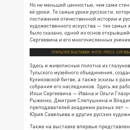
Но не меньшей ценностью, чем сами стен
её уроки. Те самые уроки русскости, кото
постижения отечественной истории и рус
художественного искусства — тех самых ж
было сказано, одной из основ открывшей
Сергеевича и его многочисленных ученик
ОТКРЫТИЕ ВЫСТАВКИ. ФОТО: ПРЕСС-СЛУЖБА
Здесь и живописные полотна из глазунов
Тульского музейного объединения, созда
Куликовской битве, а также эскизы к ра
собрания его наследников. Здесь же ра
Ильи Сергеевича — Ивана и Ольги Глазун
Рыженко, Дмитрия Слепушкина и Влади
преподавателей академии разных лет —
Юрия Савельева и других русских худож
Также на выставке впервые представле