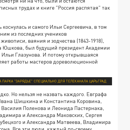
есмотря ни на что, были и остаются
исных трудах и книге "Россия распятая" так
 коснулась и самого Ильи Сергеевича, в том
дним из последних учеников
ивописи, ваяния и зодчества (1843-1918),
ма Юшкова, был будущий президент Академии
ь Ильи Глазунова. И потому открывшаяся
вляет работы мастеров дореволюционной
 ПАРКА "ЗАРЯДЬЕ" СПЕЦИАЛЬНО ДЛЯ ТЕЛЕКАНАЛА ЦАРЬГРАД
дко. Но нельзя не назвать каждого. Евграфа
Ивана Шишкина и Константина Коровина,
 Василия Поленова и Леонида Пастернака,
адимира и Александра Маковских, Сергея
рубецкого и Александра Матвеева, Владимира
сона. Все эти люди, каждый по-своему,