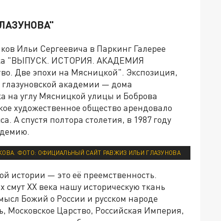
ЛАЗУНОВА"
ков Ильи Сергеевича в Паркинг Галерее
авка "ВЫПУСК. ИСТОРИЯ. АКАДЕМИЯ
во. Две эпохи на Мясницкой". Экспозиция,
 глазуновской академии — дома
ка на углу Мясницкой улицы и Боброва
вское художественное общество арендовало
а. А спустя полтора столетия, в 1987 году
адемию.
ОВА. ФОТО: ОФИЦИАЛЬНЫЙ САЙТ РАВЖИЗ ИЛЬИ ГЛАЗУНОВА
ой истории — это её преемственность.
х смут XX века нашу историческую ткань
мысл Божий о России и русском народе
сь, Московское Царство, Российская Империя,