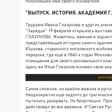
получившей имя своего основателя.
"ВЫПУСК. ИСТОРИЯ. АКАДЕМИЯ Г
Трудами Ивана Глазунова и других учени
"Зарядья" 19 февраля открылась выст
ГЛАЗУНОВА. Живопись, ваяние и зодчест
представляющая историю самого здания
Юшкова, старинного московского особня
переулка, где ещё в 1840-х годах Моско
помещение для своего рисовального класс
здесь же Илья Глазунов основал свою ак
ДОМ ЮШК
Самое сложное, но крайне важное в русск
Неоднократно ещё задолго до трагически
пытались разорвать. Но безуспешно. Про
действовал во все времена. И Святая Ру