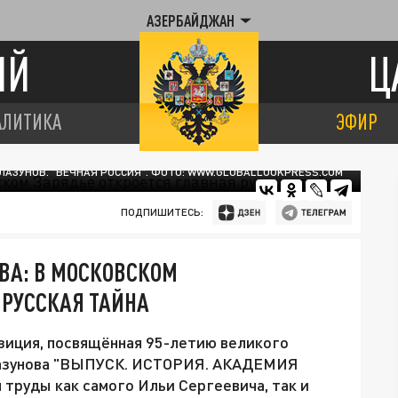
АЗЕРБАЙДЖАН
ИЙ
Ц
АЛИТИКА
ЭФИР
ЛАЗУНОВ. "ВЕЧНАЯ РОССИЯ". ФОТО: WWW.GLOBALLOOKPRESS.COM
ПОДПИШИТЕСЬ:
ОВА: В МОСКОВСКОМ
 РУССКАЯ ТАЙНА
зиция, посвящённая 95-летию великого
лазунова "ВЫПУСК. ИСТОРИЯ. АКАДЕМИЯ
труды как самого Ильи Сергеевича, так и