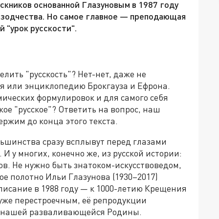
ускников основанной Глазуновым в 1987 году
 зодчества. Но самое главное — преподающая
 "урок русскости".
лить "русскость"? Нет-нет, даже не
я или энциклопедию Брокгауза и Ефрона.
ических формулировок и для самого себя
ое "русское"? Ответить на вопрос, наш
ржим до конца этого текста.
ольшинства сразу всплывут перед глазами
 И у многих, конечно же, из русской истории:
в. Не нужно быть знатоком-искусствоведом,
е полотно Ильи Глазунова (1930–2017)
писание в 1988 году — к 1000-летию Крещения
о уже перестроечным, её репродукции
и" нашей разваливающейся Родины.