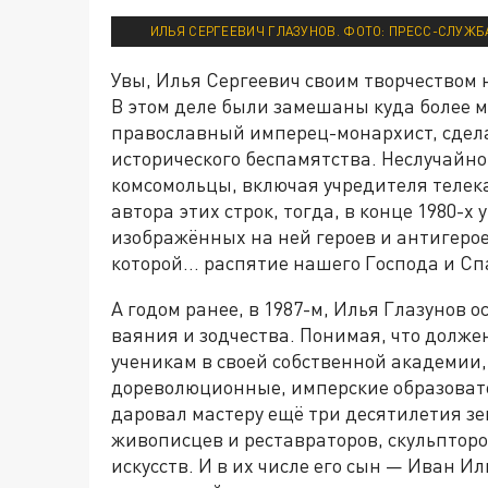
ИЛЬЯ СЕРГЕЕВИЧ ГЛАЗУНОВ. ФОТО: ПРЕСС-СЛУЖБА
Увы, Илья Сергеевич своим творчеством 
В этом деле были замешаны куда более 
православный имперец-монархист, сделал
исторического беспамятства. Неслучайно
комсомольцы, включая учредителя теле
автора этих строк, тогда, в конце 1980-
изображённых на ней героев и антигерое
которой... распятие нашего Господа и Сп
А годом ранее, в 1987-м, Илья Глазунов
ваяния и зодчества. Понимая, что долже
ученикам в своей собственной академии, 
дореволюционные, имперские образоват
даровал мастеру ещё три десятилетия зе
живописцев и реставраторов, скульпторо
искусств. И в их числе его сын — Иван 