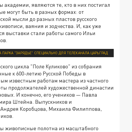
ы академии, являются те, кто в них постигал
рые могут быть в разных формах: от
ской мысли до разных пластов русского
ивописи, ваяния и зодчества. И, как уже
ся выставки стали работы самого Ильи
ов.
 ПАРКА "ЗАРЯДЬЕ" СПЕЦИАЛЬНО ДЛЯ ТЕЛЕКАНАЛА ЦАРЬГРАД
ского цикла "Поле Куликово" из собрания
нные к 600-летию Русской Победы в
зным известным работам мастера из частного
боты продолжателей художественной династии
овых. И конечно, его учеников — Павла
мира Штейна. Выпускников и
 Андрея Коробцова, Михаила Филиппова,
ников.
ны живописные полотна из масштабного