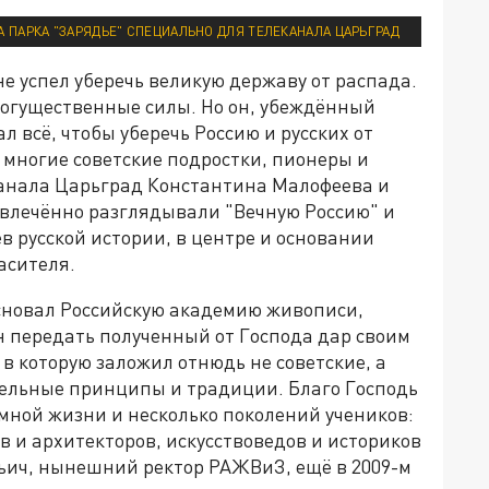
 ПАРКА "ЗАРЯДЬЕ" СПЕЦИАЛЬНО ДЛЯ ТЕЛЕКАНАЛА ЦАРЬГРАД
не успел уберечь великую державу от распада.
могущественные силы. Но он, убеждённый
 всё, чтобы уберечь Россию и русских от
 многие советские подростки, пионеры и
канала Царьград Константина Малофеева и
х увлечённо разглядывали "Вечную Россию" и
в русской истории, в центре и основании
асителя.
 основал Российскую академию живописи,
н передать полученный от Господа дар своим
в которую заложил отнюдь не советские, а
ельные принципы и традиции. Благо Господь
мной жизни и несколько поколений учеников:
в и архитекторов, искусствоведов и историков
Ильич, нынешний ректор РАЖВиЗ, ещё в 2009-м