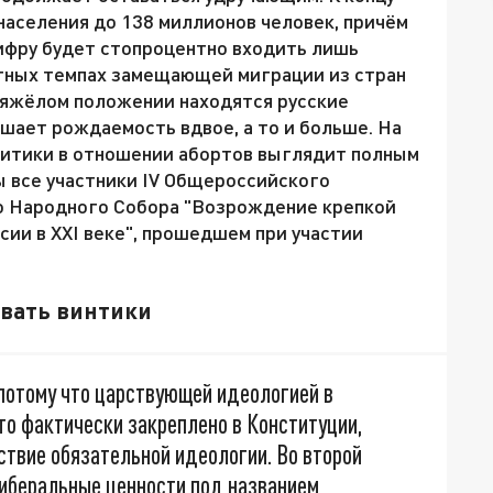
аселения до 138 миллионов человек, причём
цифру будет стопроцентно входить лишь
ятных темпах замещающей миграции из стран
 тяжёлом положении находятся русские
шает рождаемость вдвое, а то и больше. На
итики в отношении абортов выглядит полным
 все участники IV Общероссийского
о Народного Собора "Возрождение крепкой
сии в XXI веке", прошедшем при участии
ивать винтики
потому что царствующей идеологией в
то фактически закреплено в Конституции,
ствие обязательной идеологии. Во второй
либеральные ценности под названием