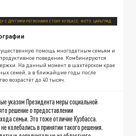
У С ДРУГИМИ РЕГИОНАМИ СТОИТ КУЗБАСС. ФОТО: ЦАРЬГРАД
мографии
 существенную помощь многодетным семьям и
епродуктивное поведение. Комбинируются
ержки. На данный момент в шахтёрском крае
ных семей, а в ближайшие годы после
во возрастёт до 40 тысяч.
ные указом Президента меры социальной
ято решение о предоставлении
ода семьи. Это тоже отличие Кузбасса.
не колебались в принятии такого решения.
детных дополнительно из областного