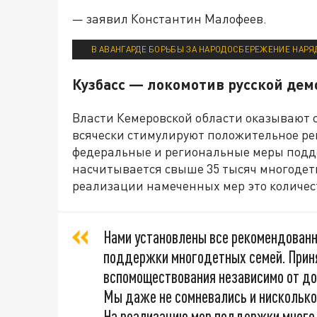
— заявил Константин Малофеев.
В АВАНГАРДЕ БОРЬБЫ ЗА НАРОДОСБЕРЕЖЕНИЕ НАРЯД
Кузбасс — локомотив русской де
Власти Кемеровской области оказывают
всячески стимулируют положительное р
федеральные и региональные меры подд
насчитывается свыше 35 тысяч многодет
реализации намеченных мер это количест
Нами установлены все рекомендован
поддержки многодетных семей. Прин
вспомоществования независимо от дох
Мы даже не сомневались и нисколько 
На реализацию мер поддержки много