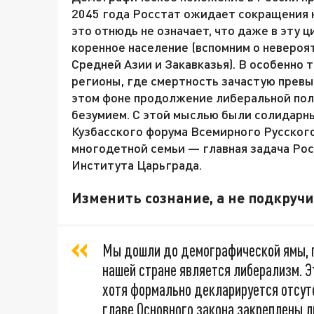
2045 года Росстат ожидает сокращения н
это отнюдь не означает, что даже в эту 
коренное население (вспомним о неверо
Средней Азии и Закавказья). В особенно
регионы, где смертность зачастую превы
этом фоне продолжение либеральной пол
безумием. С этой мыслью были солидарны
Кузбасского форума Всемирного Русског
многодетной семьи — главная задача Рос
Института Царьграда.
Изменить сознание, а не подкруч
Мы дошли до демографической ямы, 
нашей стране является либерализм. Э
хотя формально декларируется отсут
главе Основного закона закреплены 