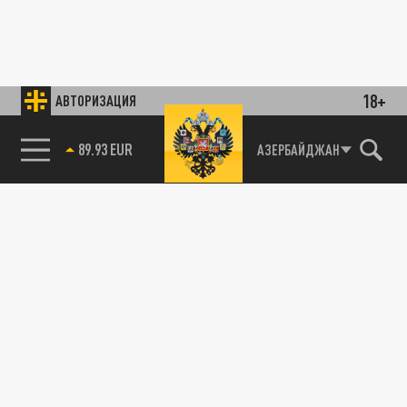
18+
АВТОРИЗАЦИЯ
АЗЕРБАЙДЖАН
85.64 BRENT
89.93 EUR
"Очень плохие новости": Большая ошибка