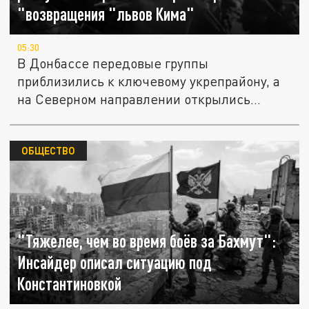
"возвращения "львов Кима"
05:30
В Донбассе передовые группы
приблизились к ключевому укрепрайону, а
на Северном направлении открылись
новые...
ОБЩЕСТВО
"Тяжелее, чем во время боёв за Бахмут":
Инсайдер описал ситуацию под
Константиновкой