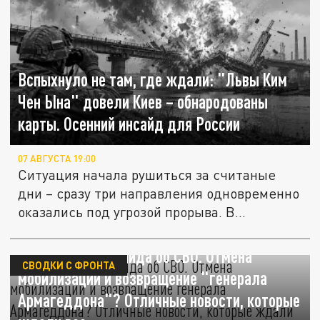
Вспыхнуло не там, где ждали: "Львы Ким
Чен Ына" довели Киев – обнародованы
карты. Осенний инсайд для России
07 АВГУСТА 19:00
Ситуация начала рушиться за считаные
дни – сразу три направления одновременно
оказались под угрозой прорыва. В...
Три главных инсайда об СВО. Отмена
СВОДКИ С ФРОНТА
мобилизации и возвращение "генерала
Армагеддона"? Отличные новости, которые