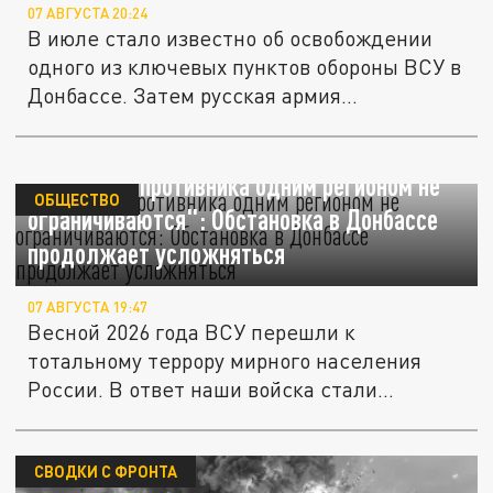
07 АВГУСТА 20:24
В июле стало известно об освобождении
одного из ключевых пунктов обороны ВСУ в
Донбассе. Затем русская армия...
"Аппетиты противника одним регионом не
ОБЩЕСТВО
ограничиваются": Обстановка в Донбассе
продолжает усложняться
07 АВГУСТА 19:47
Весной 2026 года ВСУ перешли к
тотальному террору мирного населения
России. В ответ наши войска стали
жёстче...
СВОДКИ С ФРОНТА