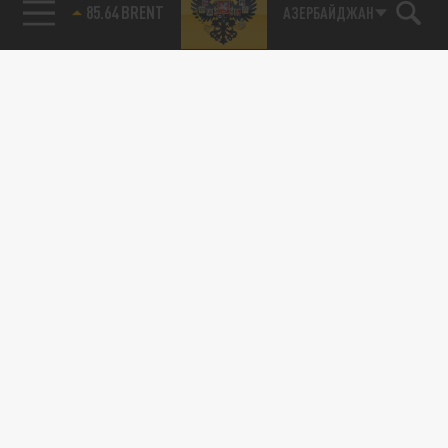
85.64 BRENT
АЗЕРБАЙДЖАН
115093, г. Москва, переулок Партийный,
д.1, к.57, стр.3, эт.1, пом.I, ком.45
Тел.:
+7 (495) 374-77-73
info@tsargrad.tv
Адрес для пресс-релизов
press@tsargrad.tv