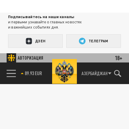
Подписывайтесь на наши каналы
и первыми узнавайте о главных новостях
и важнейших событиях дня.
ДЗЕН
ТЕЛЕГРАМ
18+
АВТОРИЗАЦИЯ
ПОДЕЛИТЬСЯ В СОЦСЕТЯХ:
89.93 EUR
АЗЕРБАЙДЖАН
85.64 BRENT