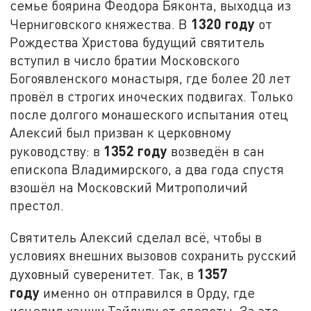
семье боярина Феодора Бяконта, выходца из
1320 году
Черниговского княжества. В
от
Рождества Христова будущий святитель
вступил в число братии Московского
Богоявленского монастыря, где более 20 лет
провёл в строгих иноческих подвигах. Только
после долгого монашеского испытания отец
Алексий был призван к церковному
1352 году
руководству: в
возведён в сан
епископа Владимирского, а два года спустя
взошёл на Московский Митрополичий
престол.
Святитель Алексий сделал всё, чтобы в
условиях внешних вызовов сохранить русский
1357
духовный суверенитет. Так, в
году
именно он отправился в Орду, где
исцелил ханшу Тайдулу от слепоты. За это