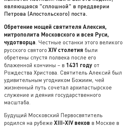
являющаяся "сплошной" в преддверии
Петрова (Апостольского) поста.
Обретение мощей святителя Алексия,
митрополита Московского и всея Руси,
чудотворца
. Честные останки этого великого
XIV
столетия
русского святого
были
обретены спустя полвека после его
1431 году
блаженной кончины – в
от
Рождества Христова. Святитель Алексий был
удивительным угодником Божиим, чей
жизненный путь сочетал архипастырское
служение и деяния государственного
масштаба.
Будущий Московский Первосвятитель
XIII-XIV веков
родился на рубеже
в Москве в