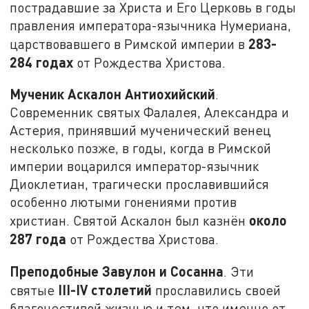
пострадавшие за Христа и Его Церковь в годы
правления императора-язычника Нумериана,
283-
царствовавшего в Римской империи в
284 годах
от Рождества Христова.
Мученик Аскалон Антиохийский
.
Современник святых Фалалея, Александра и
Астерия, принявший мученический венец
несколько позже, в годы, когда в Римской
империи воцарился император-язычник
Диоклетиан, трагически прославившийся
особенно лютыми гонениями против
около
христиан. Святой Аскалон был казнён
287 года
от Рождества Христова.
Преподобные Завулон и Сосанна
. Эти
III-
IV
столетий
святые
прославились своей
благочестивой жизнью и тем, что именно от