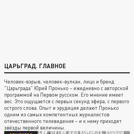
ЦАРЬГРАД. ГЛАВНОЕ
Человек-взрыв, человек-вулкан, лицо и бренд
"Царьграда" Юрий Пронько – ежедневно с авторской
программой на Первом русском. Его мнение имеет
вес. Это ощущается с первых секунд эфира, с первого
острого слова. Опыт и эрудиция делают Пронько
одним из самых компетентных журналистов
отечественного телевидения – и к нему приходят
звёзды первой величины.
Удар по России. Путин дал команду. Борьба