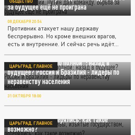
ОБЩЕСТВО
за будущее ещё не проиграна
08 ДЕКАБРЯ 20:54
Противник атакует нашу державу
беспрерывно. Но кроме внешних врагов,
есть и внутренние. И сейчас речь идёт...
"В 90-е хлебнули по полной": назад в
ЦАРЬГРАД. ГЛАВНОЕ
будущее? Россия и Бразилия - лидеры по
неравенству населения
31 ОКТЯБРЯ 18:00
Коррупционные активы, изъятые
государством, потерялись: как такое
ЦАРЬГРАД. ГЛАВНОЕ
возможно?