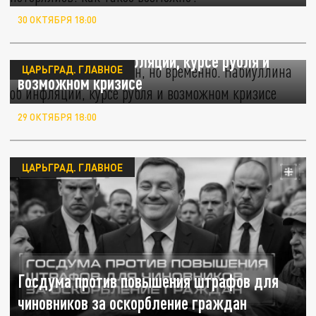
30 ОКТЯБРЯ 18:00
НДС ускорит рост цен, но временно".
Набиуллина об инфляции, курсе рубля и
ЦАРЬГРАД. ГЛАВНОЕ
возможном кризисе
29 ОКТЯБРЯ 18:00
ЦАРЬГРАД. ГЛАВНОЕ
Госдума против повышения штрафов для
чиновников за оскорбление граждан