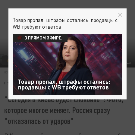
Товар пропал, штрафы остались: продавцы с
WB требуют ответов
В ПРЯМОМ ЭФИРЕ:
ОБЩЕСТВО
СВО
КОЛЛАЖ ЦАРЬГРАДА
03 ИЮНЯ 13:38
ПОДПИШИТЕСЬ:
"Сегодня в Киеве будет спокойно": Фото,
которое многое меняет. Россия сразу
"отказалась от ударов"