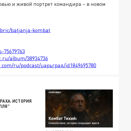
вью и живой портрет командира – в новом
ubric/batjanja-kombat
ts-75679763
x.ru/album/38934736
le.com/ru/podcast/царьград/id1849695780
ТРАХА: ИСТОРИЯ
ПЛЯ"