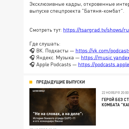
Эксклюзивные кадры, откровенные интер
выпуске спецпроекта "Батяня-комбат".
Смотреть тут:
https://tsargrad.tv/shows/r
Где слушать:
🎧 ВК. Подкасты —
https://vk.com/podcas
🎧 Яндекс. Музыка —
https://music.yande
🎧 Apple Podcasts —
https://podcasts.app
ПРЕДЫДУЩИЕ ВЫПУСКИ
22 НОЯБРЯ 20:00
ГЕРОЙ БЕЗ С
КОМБАТА "КА