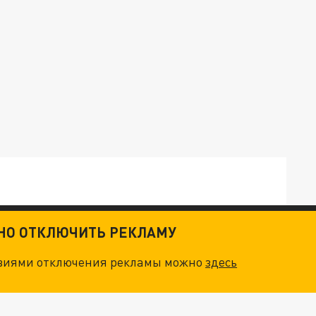
ТНО ОТКЛЮЧИТЬ РЕКЛАМУ
ТКИ": КАК УНИЧТОЖИТЬ STARLINK
овиями отключения рекламы можно
здесь
. НО БЕДЫ ДЛЯ МАЛЫШЕЙ НЕ ЗАКОНЧИЛИСЬ